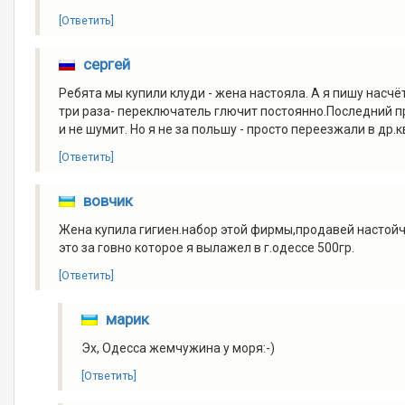
[Ответить]
сергей
Ребята мы купили клуди - жена настояла. А я пишу насчёт
три раза- переключатель глючит постоянно.Последний пр
и не шумит. Но я не за польшу - просто переезжали в др
[Ответить]
вовчик
Жена купила гигиен.набор этой фирмы,продавей настойчи
это за говно которое я вылажел в г.одессе 500гр.
[Ответить]
марик
Эх, Одесса жемчужина у моря:-)
[Ответить]