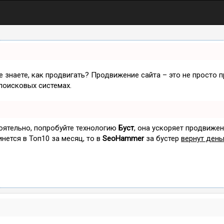
не знаете, как продвигать? Продвижение сайта – это не просто 
поисковых системах.
тоятельно, попробуйте технологию
Буст
, она ускоряет продвижен
инется в Топ10 за месяц, то в
SeoHammer
за бустер
вернут день