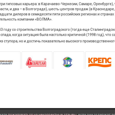
три гипсовых карьера: в Карачаево-Черкесии, Самаре, Оренбурге),
сти, и два – в Волгограде), шесть центров продаж (в Краснодаре,
адцати дилеров в семидесяти пяти российских регионах и странах 
тельность компании «ВОЛМА».
3 году со строительства Волгоградского (тогда еще Сталинградс
спада, когда ситуация была настолько критичной (1998 год), что 
из ступора, но и достичь показательно высокого производственно
жете
пожаловаться на некорректные отзывы
, если они содержат 