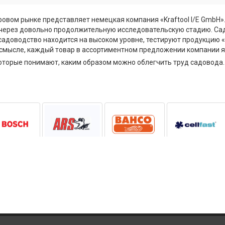
ровом рынке представляет немецкая компания «Kraftool I/E GmbH»
через довольно продолжительную исследовательскую стадию. Са
е садоводство находится на высоком уровне, тестируют продукцию 
смысле, каждый товар в ассортиментном предложении компании 
которые понимают, каким образом можно облегчить труд садовода