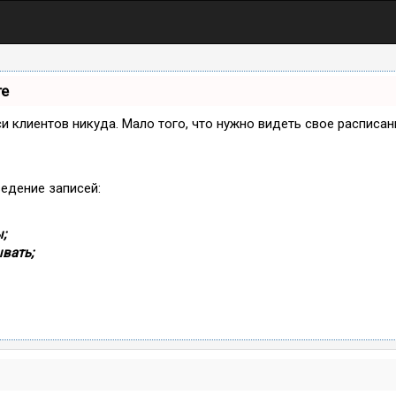
те
иси клиентов никуда. Мало того, что нужно видеть свое расписа
ведение записей:
;
вать;