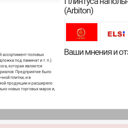
Плинтуса напольн
(Arbiton)
Ваши мнения и о
ий ассортимент половых
ложка под ламинат и т. п.).
ora, которая является
риалов. Предприятие было
чной плитки, и в
мой продукции и расширяло
лько новых торговых марок и,