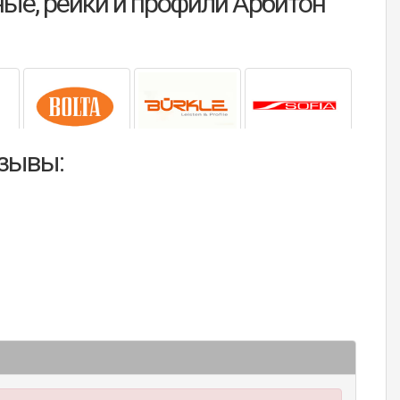
ые, рейки и профили Арбитон
тзывы: