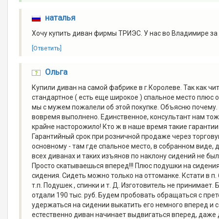
наталья
Хочу купить диван фирмы ТРИЭС. У нас во Владимире за с
[Ответить]
Ольга
Купили диван на самой фабрике в г.Королеве. Так как чи
стандартное ( есть еще широкое ) спальное место плюс от
мы с мужем пожалели об этой покупке. Объясню почему. П
вовремя выполнено. Единственное, консультант нам тоже
крайне насторожило! Кто ж в наше время такие гарантии
Гарантийный срок при розничной продаже через торговую
основному - там где спальное место, в собранном виде, 
всех диванах и таких изъянов по наклону сидений не был
Просто скатываешься вперед!!! Плюс подушки на сидени
сидения. Сидеть можно только на оттоманке. Кстати в п. 
т.п. Подушек , спинки и т. Д. Изготовитель не принимает
отдали 190 тыс. руб. Будем пробовать обращаться с пре
удержаться на сидении выкатить его немного вперед и сес
естественно диван начинает выдвигаться вперед, даже д