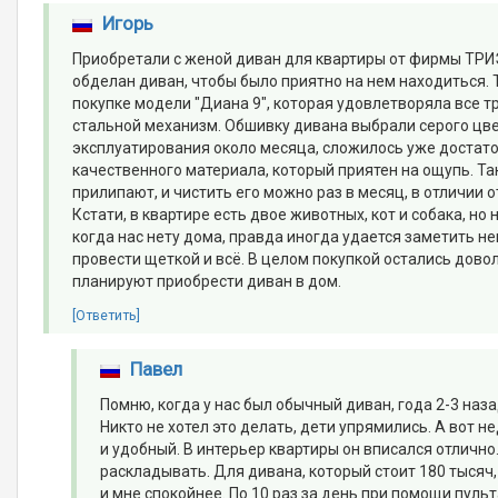
Игорь
Приобретали с женой диван для квартиры от фирмы ТРИ
обделан диван, чтобы было приятно на нем находиться. 
покупке модели "Диана 9", которая удовлетворяла все т
стальной механизм. Обшивку дивана выбрали серого цвет
эксплуатирования около месяца, сложилось уже достато
качественного материала, который приятен на ощупь. Так
прилипают, и чистить его можно раз в месяц, в отличии 
Кстати, в квартире есть двое животных, кот и собака, но
когда нас нету дома, правда иногда удается заметить не
провести щеткой и всё. В целом покупкой остались дов
планируют приобрести диван в дом.
[Ответить]
Павел
Помню, когда у нас был обычный диван, года 2-3 наз
Никто не хотел это делать, дети упрямились. А вот 
и удобный. В интерьер квартиры он вписался отлично
раскладывать. Для дивана, который стоит 180 тысяч,
и мне спокойнее. По 10 раз за день при помощи пул