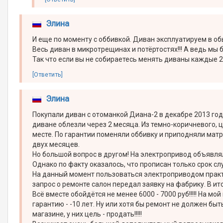
Элина
И еще по моменту с оббивкой. Диван эксплуатируем в об
Весь диван в микротрещинах и потёртостях!!! А ведь мы 
Так что если вы не собираетесь менять диваны каждые 2 
[Ответить]
Элина
Покупали диван с отоманкой Диана-2 в декабре 2013 года
диване облезли через 2 месяца. Из темно-коричневого, 
месте. По гарантии поменяли оббивку и приподняли матр
двух месяцев.
Но большой вопрос в другом! На электропривод объявляли
Однако по факту оказалось, что прописан только срок слу
На данный момент пользоваться электроприводом практи
запрос о ремонте салон передал заявку на фабрику. В итоге
Всё вместе обойдётся не менее 6000 - 7000 руб!!!!! На м
гарантию - -10 лет. Ну или хотя бы ремонт не должен быт
магазине, у них цель - продать!!!!!