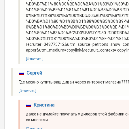
%D0%BF%D1% 80%D0%BE%D0%BA%D1%83%D1%80%D
%D1%80%D0%BE%D1%81%D1%81%D0%B8%D0%B8-%
0%BE%D1%88%D0%B5%D0%BD%D0%BD%D0%B8%D1%8
%D0%BA%D1%80 %D1%8B%D1%88%D0%B5%D0%B9-
0%BB%D1%8C%D0%BD%D0%BE%D0%B3%D0%BE-%D1%
%D1%80%D1%83%D0%BC%D0%B5%D1%80 -%D0%BD%
%D0%BD%D1%81%D0%BA%D0%B0%D1%8F-%D1%81%D
recruiter=348775712&u tm_source=petitions_show_co
apper&utm_medium=copylink&recuruit_context= copyli
[Ответить]
Сергей
Где можно купить ваш диван через интернет магазин????
[Ответить]
Кристина
даже не думайте покупать у дилеров этой фабрики он
со многими
[Ответить]