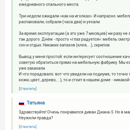
ежедневного спального места.
Три недели ожидали «как на иголках». И напрасно: мебель
распаковали, собрали (часа два) и уехали.
За время эксплуатации (а это уже 7 месяцев) ни разу не
так дорого. Днём - просто «глаз радуется»: мебель смот
сон и отдых. Никаких запахов (клея, ...), скрипов.
Вывод у меня простой: если интересует соотношение качес
советую обратиться прямо на мебельную фабрику. Мы езди
уже заказали.
И что порадовало: вот что увидели на подиуме, то точно 
кожи, цвет, дерево, ...), то и стоит в нашем доме - никак
[Ответить]
Татьяна
Здравствуйте! Очень понравился диван Диана-5. Но в маг
Неужели правда?
[Ответить]