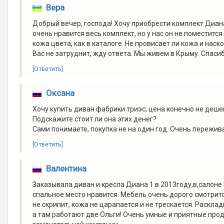
Вера
Добрый вечер, господа! Хочу приобрести комплект Диана
очень нравится весь комплект, но у нас он не поместитс
кожа цвета, как в каталоге. Не провисает ли кожа и на
Вас не затруднит, жду ответа. Мы живем в Крыму. Спасиб
[Ответить]
Оксана
Хочу купить диван фабрики триэс, цена конечно не деше
Подскажите стоит ли она этих денег?
Сами понимаете, покупка не на один год. Очень пережив
[Ответить]
Валентина
Заказывала диван и кресла Диана 1 в 2013году,в,салоне
спальное место нравится. Мебель очень дорого смотритс
не скрипит, кожа не царапается и не трескается. Раскл
а там работают две Ольги! Очень умные и приятные прод