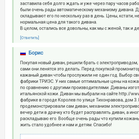
заставила себя долго ждать и уже через пару часов рабо
были очень рады автоматическому механизму дивана. Д
складывают его по нескольку раз в день. Цены, кстати, н
нормальная цена для такого дивана.
В целом, остались все довольны, как мы с женой, так и де
[Ответить]
Борис
Покупая новый диван, решили брать с электроприводом,
сами они ленятся это делать. Перед покупкой промонито
кажаный диван чтобы прослужили не один год. Выбор св
фабрики ТРИЭС. У них самые оптимальные цены на кожа
по сравнению с другими производителями. Диваны изго
итальянской кожи. Диван мы выбрали на сайте http://www
фабрике в городе Королев по улице Тихонравова, дом 3.
продемонстрировали сам диван, механизм электропривод
вечер дети в драчку кто будет расправлять диван, а ино
раскладываю его. Вообще очень рады что купили кожаны
жить стало удобнее и нам и детям. Спасибо!