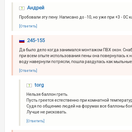
Андрей
Пробовали эту пену. Написано до -10, но уже при +3 - 0С 
[Ответить]
245-155
Да было дело когда занимался монтажом ПВХ окон. Сна
при всем опыте использования пены она повернулась к н
воду навернули потрясли, пошла раздулась как мыльные 
[Ответить]
torg
Нельзя баллон греть.
Пусть греется естественно при комнатной температур
Судя по общению людей на форумах все баллоны боя
Лучше не рисковать.
[Ответить]