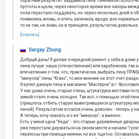
обратный результат. Выдавила пену тоненькой полосочко
пустоты и щели, через некоторое время все зазоры меж
пола перестало поддувать, но через несколько дней я об
появились вновь, я опять запенила, вроде, все нормальн
то не так, не знаю, но в принципе, результатом довольна.
[Ответить]
Sergey Zhong
Добрый день! Я делаю очередной ремонт у себя в доме у
пена лучше: наша (отечественная) или зарубежная, так
впечатление о том, что, практически, выбрать пену ПРАВ
"минусов" пены "Krass", то мое мнение на этот счет разд
Я купил данную пену в магазине "Мастерок" в г. Ярославле
У нас дома очень старые стены, штукатурка местами пот
зимой стало очень холодно. Так вот, с помощью этой пен
(пришлось отбить старую выветрившуюся штукатурку мол
пеной). Результатом остался очень доволен - теперь у нас
А теперь хочу сказать и о ее "минусах", а именно:
Есть у меня одна "беда" - это старые деревянные дверн
уже перестали держаться на своем месте и начали "гуля
перекосы при помощи киянки, но все тщетно. Оставалось