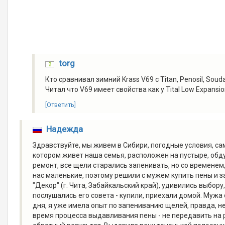
torg
Кто сравнивал зимний Krass V69 с Titan, Penosil, Souda
Читал что V69 имеет свойства как у Tital Low Expans
[Ответить]
Надежда
Здравствуйте, мы живем в Сибири, погодные условия, са
котором живет наша семья, расположен на пустыре, обду
ремонт, все щели старались запенивать, но со временем,
нас маленькие, поэтому решили с мужем купить пены и 
"Декор" (г. Чита, Забайкальский край), удивились выбо
послушались его совета - купили, приехали домой. Мужа 
дня, я уже имела опыт по запениванию щелей, правда, не
время процесса выдавливания пены - не передавить на 