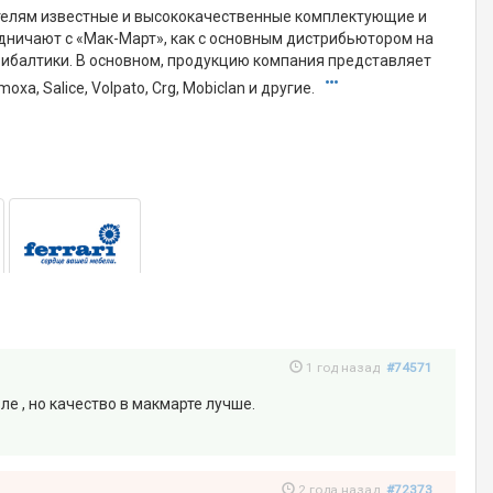
ителям известные и высококачественные комплектующие и
ничают с «Мак-Март», как с основным дистрибьютором на
рибалтики. В основном, продукцию компания представляет
xa, Salice, Volpato, Crg, Mobiclan и другие.
1 год назад
#74571
е , но качество в макмарте лучше.
2 года назад
#72373