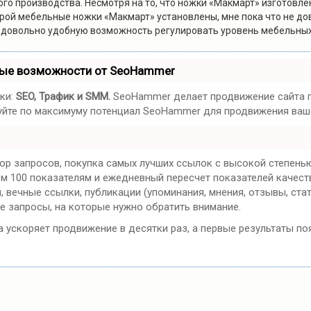
ого производства. Несмотря на то, что ножки «Макмарт» изготовле
рой мебельные ножки «Макмарт» установлены, мне пока что не дов
довольно удобную возможность регулировать уровень мебельных
ные возможности от SeoHammer
ки:
SEO, Трафик и SMM.
SeoHammer делает продвижение сайта п
ьзуйте по максимуму потенциал SeoHammer для продвижения ваше
ор запросов, покупка самых лучших ссылок с высокой степенью
ем 100 показателям и ежедневный пересчет показателей качест
вечные ссылки, публикации (упоминания, мнения, отзывы, стат
е запросы, на которые нужно обратить внимание.
на ускоряет продвижение в десятки раз, а первые результаты по