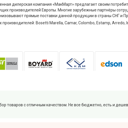
твенная дилерская компания «МакМарт» предлагает своим потреб
ущих производителей Европы. Многие зарубежные партнёры сотруд
анизовывают прямые поставки данной продукции в страны СНГ и П
роизводителей: Bosetti Marella, Camar, Colombo, Estamp, Arredo, Imo
р товаров с отличным качеством. Не все бюджетно, есть и дешевл