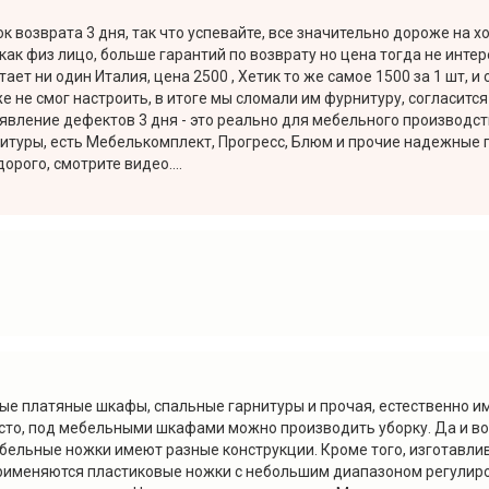
к возврата 3 дня, так что успевайте, все значительно дороже на 
как физ лицо, больше гарантий по возврату но цена тогда не интер
ает ни один Италия, цена 2500 , Хетик то же самое 1500 за 1 шт,
 не смог настроить, в итоге мы сломали им фурнитуру, согласится 
явление дефектов 3 дня - это реально для мебельного производств
туры, есть Мебелькомплект, Прогресс, Блюм и прочие надежные п
рого, смотрите видео....
ные платяные шкафы, спальные гарнитуры и прочая, естественно 
сто, под мебельными шкафами можно производить уборку. Да и во
Мебельные ножки имеют разные конструкции. Кроме того, изготавл
применяются пластиковые ножки с небольшим диапазоном регулир