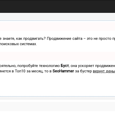
не знаете, как продвигать? Продвижение сайта – это не просто 
поисковых системах.
тоятельно, попробуйте технологию
Буст
, она ускоряет продвижен
инется в Топ10 за месяц, то в
SeoHammer
за бустер
вернут день