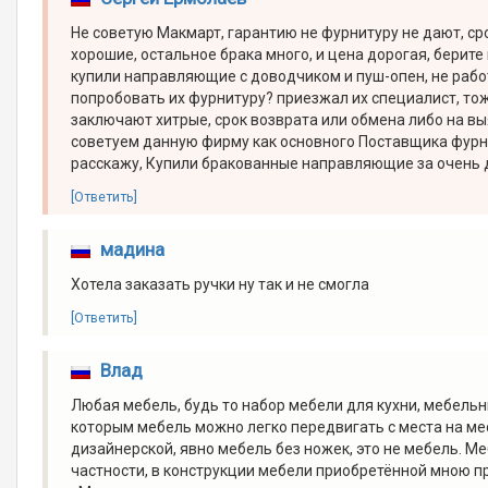
Не советую Макмарт, гарантию не фурнитуру не дают, сро
хорошие, остальное брака много, и цена дорогая, берите 
купили направляющие с доводчиком и пуш-опен, не работ
попробовать их фурнитуру? приезжал их специалист, тоже
заключают хитрые, срок возврата или обмена либо на вы
советуем данную фирму как основного Поставщика фурни
расскажу, Купили бракованные направляющие за очень до
[Ответить]
мадина
Хотела заказать ручки ну так и не смогла
[Ответить]
Влад
Любая мебель, будь то набор мебели для кухни, мебель
которым мебель можно легко передвигать с места на ме
дизайнерской, явно мебель без ножек, это не мебель. 
частности, в конструкции мебели приобретённой мною 