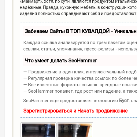
«Макмарт», хотя, по сути, являются продуктом итальянск
надёжные. Правда, кухонную мебель, в конструкции кото
изделия полностью оправдывают себя и предоставляют 
Забиваем Сайты В ТОП КУВАЛДОЙ - Уникаль
Каждая ссылка анализируется по трем пакетам оцен
ссылки, статьи, упоминания, пресс-релизы - испол
Что умеет делать SeoHammer
— Продвижение в один клик, интеллектуальный подб
— Регулярная проверка качества ссылок по более ч
— Все известные форматы ссылок: арендные ссылки, 
— SeoHammer покажет, где рост или падение, а такж
SeoHammer еще предоставляет технологию
Буст
, о
Зарегистрироваться и Начать продвижение