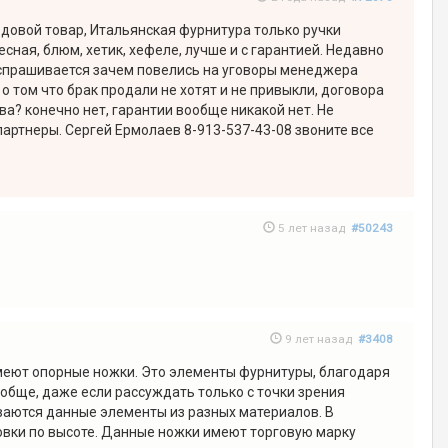
ходовой товар, Итальянская фурнитура только ручки
есная, блюм, хетик, хефеле, лучше и с гарантией. Недавно
 и спрашивается зачем повелись на уговоры менеджера
о том что брак продали не хотят и не привыкли, договора
а? конечно нет, гарантии вообще никакой нет. Не
артнеры. Сергей Ермолаев 8-913-537-43-08 звоните все
5 лет назад
#50243
9 лет назад
#3408
имеют опорные ножки. Это элементы фурнитуры, благодаря
обще, даже если рассуждать только с точки зрения
иваются данные элементы из разных материалов. В
овки по высоте. Данные ножки имеют торговую марку