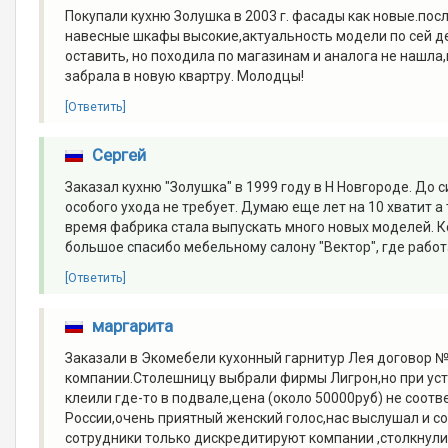
Покупали кухню Золушка в 2003 г. фасады как новые.пос
навесные шкафы высокие,актуальность модели по сей де
оставить, но походила по магазинам и аналога не нашла
забрала в новую квартру. Молодцы!
[Ответить]
Сергей
Заказал кухню "Золушка" в 1999 году в Н Новгороде. До с
особого ухода не требует. Думаю еще лет на 10 хватит а
время фабрика стала выпускать много новых моделей. Кст
большое спасибо мебельному салону "Вектор", где раб
[Ответить]
маргарита
Заказали в Экомебели кухонный гарнитур Лея договор №
компании.Столешницу выбрали фирмы Лигрон,но при уста
клеили где-то в подвале,цена (около 50000руб) не соот
России,очень приятный женский голос,нас выслушал и со
сотрудники только дискредитируют компании ,столкнули