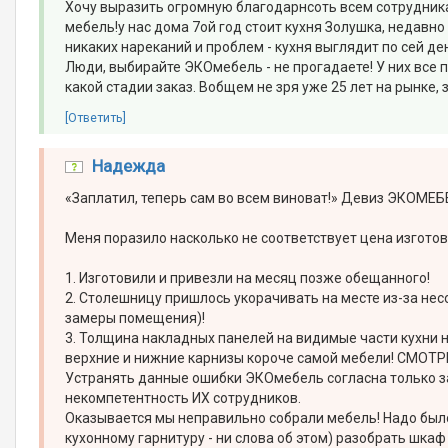
Хочу выразить огромную благодарнсоть всем сотрудни
мебель!у нас дома 7ой год стоит кухня Золушка, недавно з
никаких нареканий и проблем - кухня выглядит по сей ден
Люди, выбирайте ЭКОмебель - не прогадаете! У них все 
какой стадии заказ. Вобщем не зря уже 25 лет на рынке, 
[Ответить]
Надежда
«Заплатил, теперь сам во всем виноват!» Девиз ЭКОМЕБЕ
Меня поразило насколько не соответствует цена изготов
1. Изготовили и привезли на месяц позже обещанного!
2. Столешницу пришлось укорачивать на месте из-за не
замеры помещения)!
3. Толщина накладных панелей на видимые части кухни 
верхние и нижние карнизы короче самой мебели! СМОТ
Устранять данные ошибки ЭКОмебель согласна только за 
некомпетентность ИХ сотрудников.
Оказывается мы неправильно собрали мебель! Надо был
кухонному гарнитуру - ни слова об этом) разобрать шка