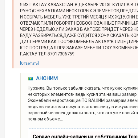
Я ИЗ Г.АКТАУ КАЗАХСТАН .В ДЕКАБРЕ 2013Г.КУПИЛА 
РУНО)С НЕХВАТКАМИ НЕОКТОРЫХ ЭЛЕМЕНТОВ,ПРЕДСТ
И СОБРАТЬ МЕБЕЛЬ.УЖЕ ТРЕТИЙ МЕСЯЦ Я ИХ ЖДУ,ОНИ
ОТВЕЧАЮТ,ИЛИ ГОВОРЯТ НЕОБОСНОВАННЫЕ ПРИЧИНЫ,Р
ЧЕРЕЗ НЕДЕЛЬЮ,ИЛИ ЗАКАЗ В АКТОБЕ ПРИДЕТ ЧЕРЕЗ Н
БУДУ РАЗБИРАТЬСЯ,ДАЖЕ СУДИТСЯ.ХОЧУ СКАЗАТЬ КО
ДИЛЛЕРАМИ КАК ТОО"ЭКОМЕБЕЛЬ АКТАУ"В ЛИЦЕ ДИРЕ
КТО ПОСТРАДАЛ ПРИ ЗАКАЗЕ МЕБЕЛИ ТОО"ЭКОМЕБЕЛЬ
Г.АКТАУ ТЕЛ.87017306759
[Ответить]
АНОНИМ
Нурзила, Вы только забыли сказать, что кухню купили
некоторых элементов- ведь кухня эта на ваш размер 
Экомебели недостающие ПО ВАШИМ размерам элементы)
ведь вы не хотели покупать столешницу в искусствен
взрослый человек должны знать, что это уже новый 
полном объеме...
Сервис онлайн-записи на собственном Tel