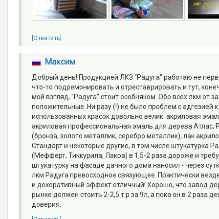
[Ответить]
Максим
Добрый день! Продукцией ЛКЗ "Радуга" работаю не первы
что-то подремонировать и отреставрировать и тут, конеч
мой взгляд, "Радуга" стоит особняком. Обо всех лкм от 
положительные. Ни разу (!) не было проблем с адгезией
использованных красок довольно велик: акриловая эмаль
акриловая профессиональная эмаль для дерева Атлас, Р
(бронза, золото металлик, серебро металлик), лак акри
Стандарт и некоторые другие, в том числе штукатурка Р
(Мефферт, Тиккурила, Лакра) в 1,5-2 раза дороже и требу
штукатурку на фасаде дачного дома наносил - через сутки 
лкм Радуга превосходное связующее. Практически везде
и декоративный эффект отличный! Хорошо, что завод де
рынке должен стоить 2-2,5 т.р за 9л, а пока он в 2 раза
доверия.