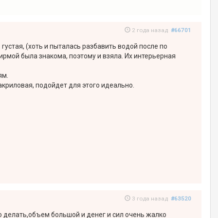
2 года назад
#66701
густая, (хоть и пыталась разбавить водой после по
 фирмой была знакома, поэтому и взяла. Их интерьерная
ям.
акриловая, подойдет для этого идеально.
3 года назад
#63520
то делать,объем большой и денег и сил очень жалко