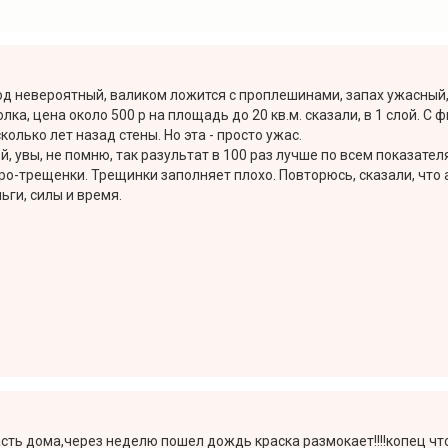
ход невероятный, валиком ложится с проплешинами, запах ужасный, 
лка, цена около 500 р на площадь до 20 кв.м. сказали, в 1 слой. С
олько лет назад стены. Но эта - просто ужас.
, увы, не помню, так разультат в 100 раз лучше по всем показател
ро-трещенки. Трещинки заполняет плохо. Повторюсь, сказали, что 
ьги, силы и время.
часть дома,через неделю пошел дождь краска размокает!!!!копец ч