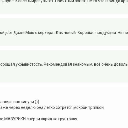
Фарбе. Классныйрезультат. Приятный запах, не то что в биндо кра
й jobi. Даже Мою с керхера . Как новый. Хорошая продукция. Не 
хорошая укрывистость. Рекомендовал знакомым, все очень довольны
вляю вас кинули )))
даже через неделю она легко сотрётся мокрой тряпкой
ве МАЗУРИКИ сперли акрил на грунтовку.