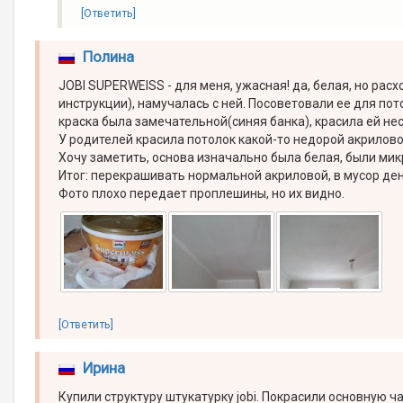
[Ответить]
Полина
JOBI SUPERWEISS - для меня, ужасная! да, белая, но рас
инструкции), намучалась с ней. Посоветовали ее для пото
краска была замечательной(синяя банка), красила ей неск
У родителей красила потолок какой-то недорой акриловой
Хочу заметить, основа изначально была белая, были мик
Итог: перекрашивать нормальной акриловой, в мусор ден
Фото плохо передает проплешины, но их видно.
[Ответить]
Ирина
Купили структуру штукатурку jobi. Покрасили основную 