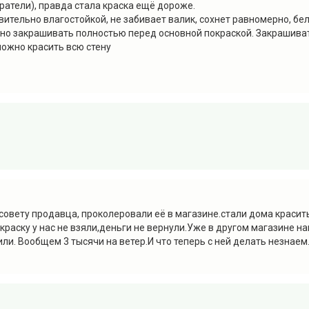
аратели), правда стала краска ещё дороже.
вительно влагостойкой, не забивает валик, сохнет равномерно, бел
но закрашивать полностью перед основной покраской. Закрашивать
можно красить всю стену
 совету продавца, проколеровали её в магазине.стали дома красит
раску у нас не взяли,деньги не вернули.Уже в другом магазине на
и. Вообщем 3 тысячи на ветер.И что теперь с ней делать незнаем