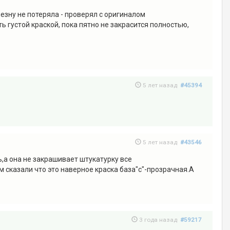
езну не потеряла - проверял с оригиналом
 густой краской, пока пятно не закрасится полностью,
5 лет назад
#45394
5 лет назад
#43546
ь,а она не закрашивает штукатурку все
м сказали что это наверное краска база"с"-прозрачная.А
.
3 года назад
#59217