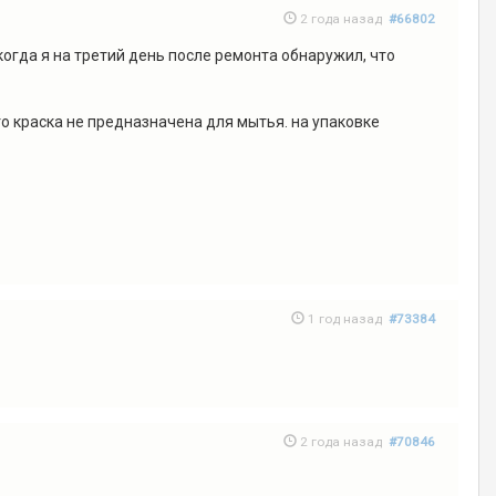
2 года назад
#66802
 когда я на третий день после ремонта обнаружил, что
то краска не предназначена для мытья. на упаковке
1 год назад
#73384
2 года назад
#70846