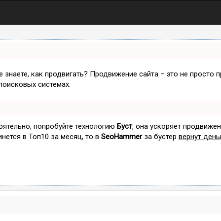
не знаете, как продвигать? Продвижение сайта – это не просто 
поисковых системах.
тоятельно, попробуйте технологию
Буст
, она ускоряет продвижен
инется в Топ10 за месяц, то в
SeoHammer
за бустер
вернут день