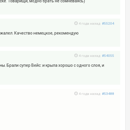
ске. Товарищи, модно брать не сомневаясь)
4 года назад
#55204
пожалел. Качество немецкое, рекомендую
4 года назад
#54055
. Брали супер Вейс: и крыла хорошо с одного слоя, и
4 года назад
#53488