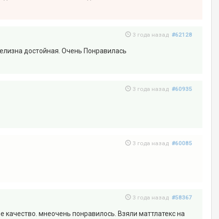
3 года назад
#62128
 Белизна достойная. Очень Понравилась
3 года назад
#60935
3 года назад
#60085
3 года назад
#58367
е качество. мнеочень понравилось. Взяли маттлатекс на