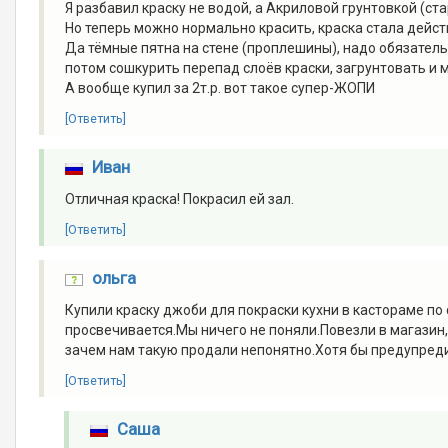
Я разбавил краску не водой, а Акриловой грунтовкой (ст
Но теперь можно нормально красить, краска стала дейст
Да тёмные пятна на стене (проплешины), надо обязатель
потом сошкурить перепад слоёв краски, загрунтовать и 
А вообще купил за 2т.р. вот такое супер-ЖОПИ
[Ответить]
Иван
Отличная краска! Покрасил ей зал.
[Ответить]
ольга
Купили краску джоби для покраски кухни в кастораме по
просвечивается.Мы ничего не поняли.Повезли в магазин,к
зачем нам такую продали непонятно.Хотя бы предупредил
[Ответить]
Саша