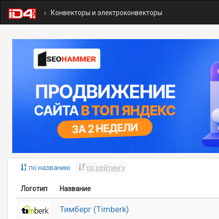
Конвекторы и электроконвекторы
по названию
по рейтингу
Логотип
Название
Тимберг (Timberk)