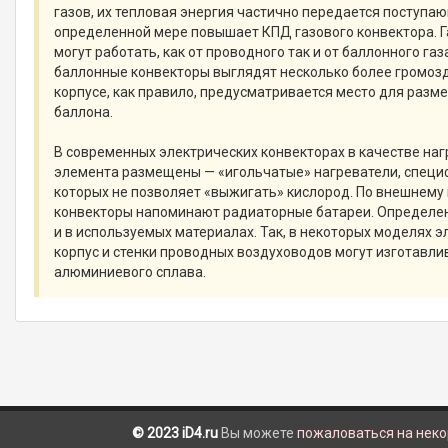
газов, их тепловая энергия частично передается поступаю
определенной мере повышает КПД газового конвектора. 
могут работать, как от проводного так и от баллонного газ
баллонные конвекторы выглядят несколько более громоздко
корпусе, как правило, предусматривается место для разм
баллона.
В современных электрических конвекторах в качестве на
элемента размещены — «игольчатые» нагреватели, специ
которых не позволяет «выжигать» кислород. По внешнему
конвекторы напоминают радиаторные батареи. Определе
и в используемых материалах. Так, в некоторых моделях 
корпус и стенки проводных воздуховодов могут изготавли
алюминиевого сплава.
© 2023 iD4.ru
Вы можете
пожаловаться на нек