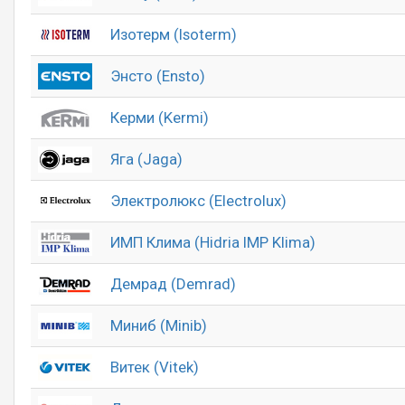
Изотерм (Isoterm)
Энсто (Ensto)
Керми (Kermi)
Яга (Jaga)
Электролюкс (Electrolux)
ИМП Клима (Hidria IMP Klima)
Демрад (Demrad)
Миниб (Minib)
Витек (Vitek)