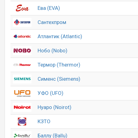
Ева (EVA)
Сантехпром
Атлантик (Atlantic)
Нобо (Nobo)
Термор (Thermor)
Сименс (Siemens)
УФО (UFO)
Нуаро (Noirot)
КЗТО
Баллу (Ballu)