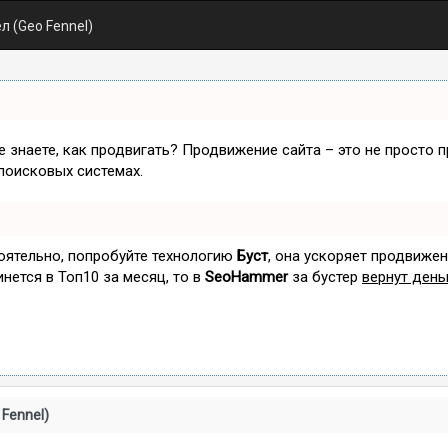
л (Geo Fennel)
не знаете, как продвигать? Продвижение сайта – это не просто 
поисковых системах.
тоятельно, попробуйте технологию
Буст
, она ускоряет продвижен
инется в Топ10 за месяц, то в
SeoHammer
за бустер
вернут день
 Fennel)