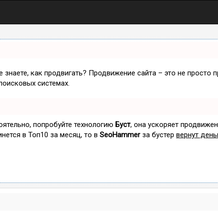
не знаете, как продвигать? Продвижение сайта – это не просто 
поисковых системах.
тоятельно, попробуйте технологию
Буст
, она ускоряет продвижен
инется в Топ10 за месяц, то в
SeoHammer
за бустер
вернут день