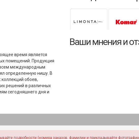
Ваши мнения и о
стоящее время является
лых помещений. Продукция
т всем международным
ял определенную нишу. В
 коллекций обоев,
их решений в различных
иям сегодняшнего дня и
зывайте подробности (номера заказов, фамилии и прикладывайте фотографии