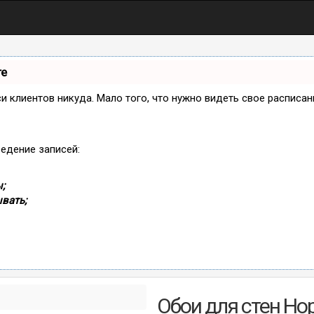
те
иси клиентов никуда. Мало того, что нужно видеть свое расписа
ведение записей:
;
вать;
Обои для стен Нор