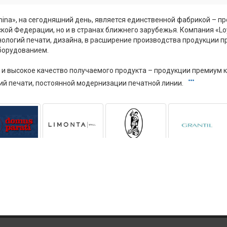
mina», на сегодняшний день, является единственной фабрикой – 
ской Федерации, но и в странах ближнего зарубежья. Компания «L
ологий печати, дизайна, в расширение производства продукции п
борудованием.
и высокое качество получаемого продукта – продукции премиум кл
ий печати, постоянной модернизации печатной линии.