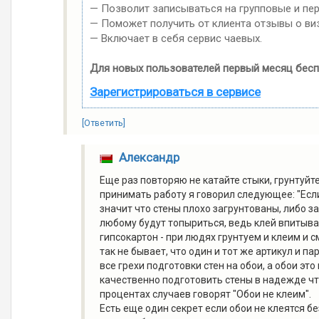
— Позволит записываться на групповые и пе
— Поможет получить от клиента отзывы о виз
— Включает в себя сервис чаевых.
Для новых пользователей первый месяц бесп
Зарегистрироваться в сервисе
[Ответить]
Александр
Еще раз повторяю не катайте стыки, грунтуйт
принимать работу я говорил следующее: "Если
значит что стены плохо загрунтованы, либо з
любому будут топыриться, ведь клей впитывае
гипсокартон - при людях грунтуем и клеим и 
так не бывает, что один и тот же артикул и п
все грехи подготовки стен на обои, а обои это
качественно подготовить стены в надежде что
процентах случаев говорят "Обои не клеим".
Есть еще один секрет если обои не клеятся бе