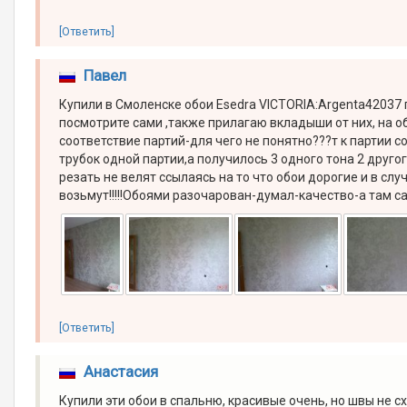
[Ответить]
Павел
Купили в Смоленске обои Esedra VICTORIA:Argenta42037 п
посмотрите сами ,также прилагаю вкладыши от них, на 
соответствие партий-для чего не понятно???т к партии со
трубок одной партии,а получилось 3 одного тона 2 другого
резать не велят ссылаясь на то что обои дорогие и в сл
возьмут!!!!!Обоями разочарован-думал-качество-а там сам
[Ответить]
Анастасия
Купили эти обои в спальню, красивые очень, но швы не с