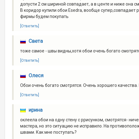
допусти 2 см шириной совпадает, а в центе и ниже она 
В коридор купили обои Esedra, вообще супер,совпадает ри
фирмы будем покупать
[Ответить]
Света
тоже самое - швы видны,хотя обои очень богато смотрят
[Ответить]
Олеся
Обои очень богато смотрятся. Очень хорошего качества.
[Ответить]
ирина
оклеела обои на одну стену с ррисунком, смотрятся- нич
мастера, но это ситуацию не исправило. На противополо
швами. Как мне поступать?