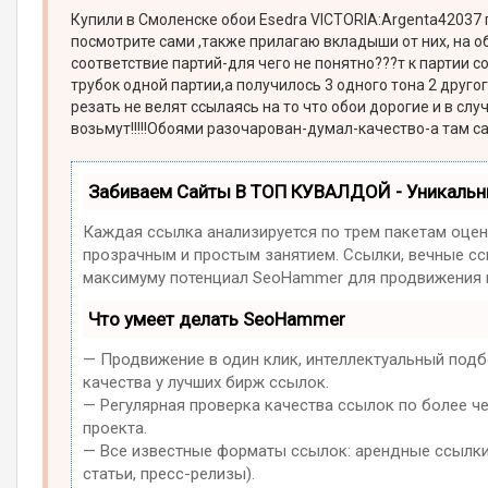
Купили в Смоленске обои Esedra VICTORIA:Argenta42037 п
посмотрите сами ,также прилагаю вкладыши от них, на 
соответствие партий-для чего не понятно???т к партии со
трубок одной партии,а получилось 3 одного тона 2 другого
резать не велят ссылаясь на то что обои дорогие и в сл
возьмут!!!!!Обоями разочарован-думал-качество-а там сам
Забиваем Сайты В ТОП КУВАЛДОЙ - Уникаль
Каждая ссылка анализируется по трем пакетам оцен
прозрачным и простым занятием. Ссылки, вечные ссы
максимуму потенциал SeoHammer для продвижения в
Что умеет делать SeoHammer
— Продвижение в один клик, интеллектуальный подб
качества у лучших бирж ссылок.
— Регулярная проверка качества ссылок по более ч
проекта.
— Все известные форматы ссылок: арендные ссылки,
статьи, пресс-релизы).