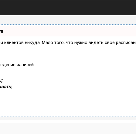
те
иси клиентов никуда. Мало того, что нужно видеть свое расписа
ведение записей:
;
вать;