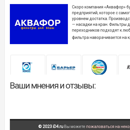
Скоро компания «Аквафор» бу
предприятий, которое с само
уровнем достатка. Производ
— насадки на кран. Фильтры д
переходников подходят к люб
фильтра наворачивается на к
Ваши мнения и отзывы:
© 2023 iD4.ru
Вы можете
пожаловаться на нек