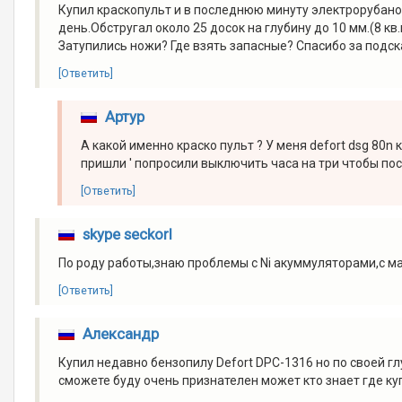
Купил краскопульт и в последнюю минуту электрорубанок
день.Обстругал около 25 досок на глубину до 10 мм.(8 кв
Затупились ножи? Где взять запасные? Спасибо за подск
[Ответить]
Артур
А какой именно краско пульт ? У меня defort dsg 80n
пришли ' попросили выключить часа на три чтобы пос
[Ответить]
skype seckorl
По роду работы,знаю проблемы с Ni акуммуляторами,с м
[Ответить]
Александр
Купил недавно бензопилу Defort DPС-1316 но по своей гл
сможете буду очень признателен может кто знает где ку