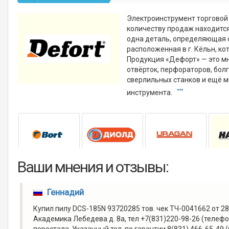
Электроинструмент торговой 
количеству продаж находится 
одна деталь, определяющая 
расположенная в г. Кёльн, ко
Продукция «Дефорт» — это м
отвёрток, перфораторов, бол
сверлильных станков и ещё 
инструмента.
Ваши мнения и отзывы:
Геннадий
Купил пилу DCS-185N 93720285 тов. чек ТЧ-0041662 от 28
Академика Лебедева д. 8а, тел +7(831)220-98-26 (телефон
перестала. Указанный тел. по гарантии 8(831) 466-65-49 (