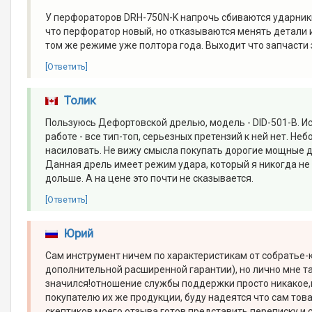
У перфораторов DRH-750N-K напрочь сбиваются ударники
что перфоратор новый, но отказываются менять детали 
том же режиме уже полтора года. Выходит что запчасти
[Ответить]
Толик
Пользуюсь Дефортовской дрелью, модель - DID-501-B. Ис
работе - все тип-топ, серьезных претензий к ней нет. Н
насиловать. Не вижу смысла покупать дорогие мощные д
Данная дрель имеет режим удара, который я никогда не
дольше. А на цене это почти не сказывается.
[Ответить]
Юрий
Сам инструмент ничем по характеристикам от собратье-к
дополнительной расширенной гарантии), но лично мне так
значился!отношение службы поддержки просто никакое,в
покупателю их же продукции, буду надеятся что сам това
скептиков моего отзыва готов представить переписку и 