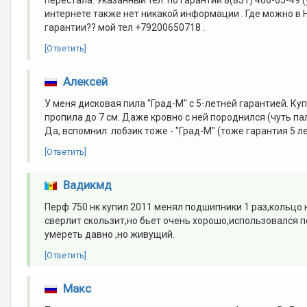
интернете также нет никакой информации . Где можно в
гарантии?? мой тел +79200650718 .
[Ответить]
Алексей
У меня дисковая пила "Град-М" с 5-летней гарантией. Ку
пропила до 7 см. Даже кровно с ней породнился (чуть па
Да, вспомнил: лобзик тоже - "Град-М" (тоже гарантия 5 ле
[Ответить]
Вадикмд
Перф 750 нк купил 2011 менял подшипники 1 раз,кольцо
сверлит скользит,но бьет очень хорошо,использовался п
умереть давно ,но живущий.
[Ответить]
Макс