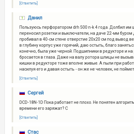
[Ответить]
Данил
Пользуюсь перфоратором drh 500 n-k 4 года. Долбил им ш
переносил розетки и выключатели, на даче 22-мм буром 
пробивал в 40-см стене отверстие 20х20 см под вывод ве
в глубину корпус уже горячий, даю остыть, благо занять
конечно, была уже черной. Подшипники в редукторе и на 
бросается в глаза. Даже на валу ротора шлицы не вызыв
кишки в редукторе тоже вполне живые. А пыли при рабо
насилуя его и давая остыть - он же не человек, не поймет
[Ответить]
Сергей
DCD-18N-1D Пока работает не плохо. Не понятен алгоритм
времени его заряжат? С
[Ответить]
Стас