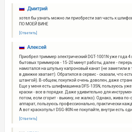
Дмитрий
хотел бы узнать можно ли приобрести зап часть к шл
ПО МОЕЙ ВИНЕ
[Ответить]
Алексей
Приобрел триммер электрический DGT-1001N уже года 4 н
бытовых триммеров - 15-20 минут работы, далее - пер
намотался на шпульку капроновый канат (не заметили в т
в движке хватает). Обратился в сервис - сказали, что ес
штангой). В-общем, покупкой очень доволен, даже стран
Еще у меня есть шлифмашинка DFS-135N, пользуюсь уже 
краски - все в порядке. Даже удивительно для инструме
потом, если сгорит - выкину, не жалко). Однако, жива п
аппарат, пользуюсь профессионально, практически каждый
А вот краскопульт DSG-80N не покупайте, внутри есть од
[Ответить]