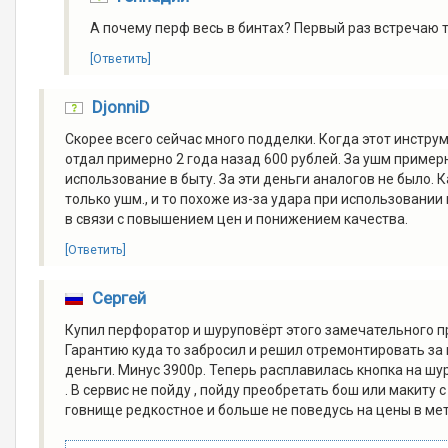
А почему перф весь в бинтах? Первый раз встречаю 
[Ответить]
DjonniD
Скорее всего сейчас много подделки. Когда этот инстру
отдал примерно 2 года назад 600 рублей. За ушм приме
использование в быту. За эти деньги аналогов не было. К
только ушм., и то похоже из-за удара при использовании
в связи с повышением цен и понижением качества.
[Ответить]
Сергей
Купил перфоратор и шуруповёрт этого замечательного пр
Гарантию куда то забросил и решил отремонтировать за на
деньги. Минус 3900р. Теперь расплавилась кнопка на ш
. В сервис не пойду , пойду преобретать бош или макиту 
говнище редкостное и больше не поведусь на цены в мет