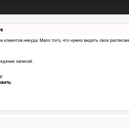
те
иси клиентов никуда. Мало того, что нужно видеть свое расписа
ведение записей:
;
вать;