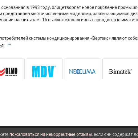
, основанная в 1993 году, олицетворяет новое поколение промыш
м представлен многочисленными моделями, различающимися диза
пании насчитывает 15 высокотехнологичных заводов, а климатиче
 потребителей системы кондиционирования «Вертекс» являют собо
ей.
жете
пожаловаться на некорректные отзывы
, если они содержат 