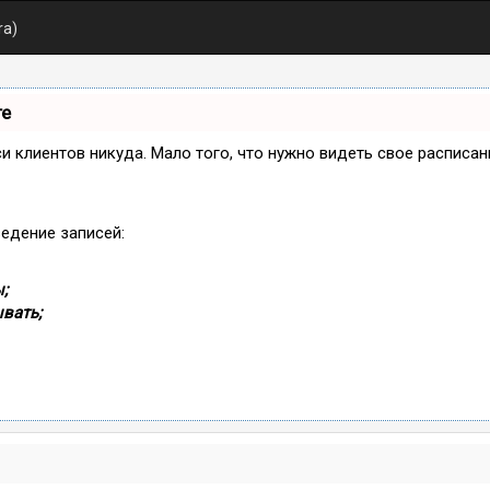
ra)
те
иси клиентов никуда. Мало того, что нужно видеть свое расписа
ведение записей:
;
вать;