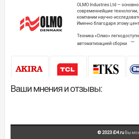
OLMO Industries Ltd — основ
современнейшие технологии,
компании научно-исследовате
Именно благодаря этому цент
Техника «Олмо» легкодоступ
автоматизацией сборки.
Ваши мнения и отзывы:
© 2023 iD4.ru
Вы мо