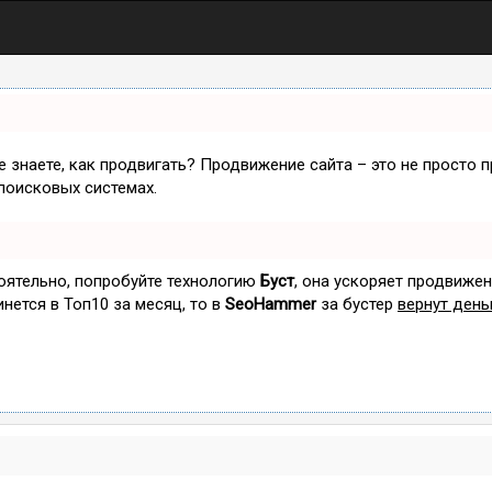
не знаете, как продвигать? Продвижение сайта – это не просто 
поисковых системах.
тоятельно, попробуйте технологию
Буст
, она ускоряет продвижен
инется в Топ10 за месяц, то в
SeoHammer
за бустер
вернут день