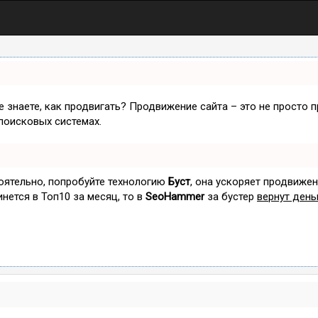
не знаете, как продвигать? Продвижение сайта – это не просто 
поисковых системах.
тоятельно, попробуйте технологию
Буст
, она ускоряет продвижен
инется в Топ10 за месяц, то в
SeoHammer
за бустер
вернут день