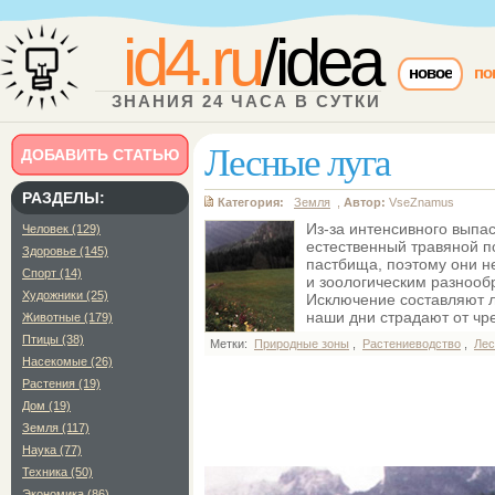
id4.ru
/idea
новое
по
ЗНАНИЯ 24 ЧАСА В СУТКИ
Лесные луга
ДОБАВИТЬ СТАТЬЮ
РАЗДЕЛЫ:
Категория:
Земля
,
Автор:
VseZnamus
Из-за интенсивного выпа
Человек (129)
естественный травяной п
Здоровье (145)
пастбища, поэтому они н
Спорт (14)
и зоологическим разнооб
Художники (25)
Исключение составляют ли
наши дни страдают от чр
Животные (179)
Птицы (38)
Метки:
Природные зоны
,
Растениеводство
,
Лес
Насекомые (26)
Растения (19)
Дом (19)
Земля (117)
Наука (77)
Техника (50)
Экономика (86)