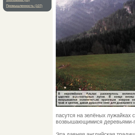
Промышленность (107)
В европейских Альпах раскинулось великоле
царство высокогорных лугов. В конце весны
покрываются ослепительно красивым ковром с
трав и цветов, давая душистое сено для домашнего с
пасутся на зелёных лужайках 
возвышающимися деревьями-п
Эта давняя английская традиц