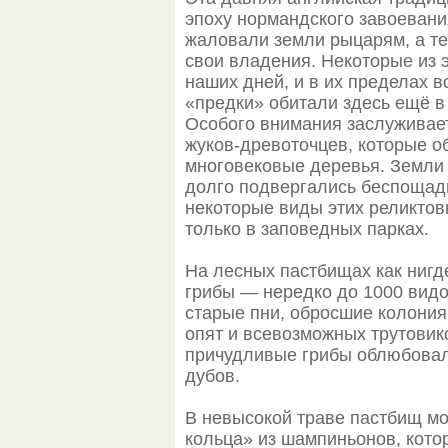
эпоху нормандского завоевания
жаловали земли рыцарям, а т
свои владения. Некоторые из 
наших дней, и в их пределах в
«предки» обитали здесь ещё в
Особого внимания заслуживае
жуков-древоточцев, которые 
многовековые деревья. Земли 
долго подвергались беспощадн
некоторые виды этих реликтов
только в заповедных парках.
На лесных пастбищах как ниг
грибы — нередко до 1000 видо
старые пни, обросшие колония
опят и всевозможных трутовик
причудливые грибы облюбовал
дубов.
В невысокой траве пастбищ м
кольца» из шампиньонов, кото