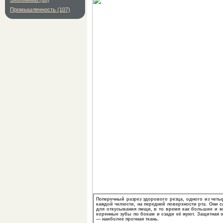
Промышленность (107)
Поперечный разрез здорового резца, одного из четы
каждой челюсти, на передней поверхности рта. Они с
для откусывания пищи, в то время как большие и 
коренные зубы по бокам и сзади её жуют. Защитная 
— наиболее прочная ткань.