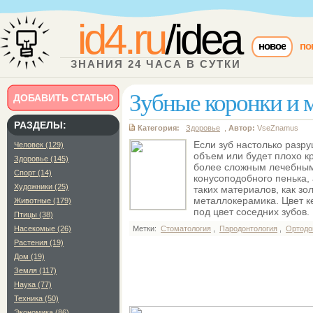
id4.ru
/idea
новое
по
ЗНАНИЯ 24 ЧАСА В СУТКИ
Зубные коронки и 
ДОБАВИТЬ СТАТЬЮ
РАЗДЕЛЫ:
Категория:
Здоровье
,
Автор:
VseZnamus
Если зуб настолько разр
Человек (129)
объем или будет плохо к
Здоровье (145)
более сложным лечебным
Спорт (14)
конусоподобного пенька,
Художники (25)
таких материалов, как зо
металлокерамика. Цвет к
Животные (179)
под цвет соседних зубов.
Птицы (38)
Насекомые (26)
Метки:
Стоматология
,
Пародонтология
,
Ортодо
Растения (19)
Дом (19)
Земля (117)
Наука (77)
Техника (50)
Экономика (86)