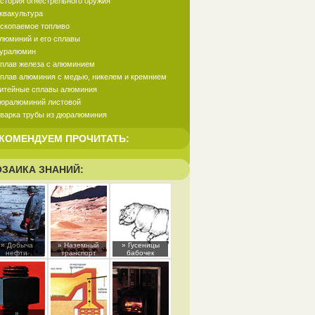
стория огнестрельного оружия
квакультура
скопаемое топливо
люминий и его сплавы
уралюмин
плав железа с алюминием
плав алюминия с медью, никелем и кремнием
итейные сплавы алюминия
юралюминий листовой
варка трубы из дюралюминия
КОМЕНДУЕМ ПРОЧИТАТЬ:
ЗАИКА ЗНАНИЙ:
» Добыча
» Наземный
» Гусеницы
нефти
транспорт
бабочек
»