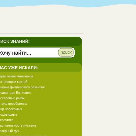
ИСК ЗНАНИЙ:
НАС УЖЕ ИСКАЛИ:
зросление мальчиков
стеопороз костей
ценка физического развития
юдвиг ван Бетховен
сетровые рыбы
тряд воробьиных
ир насекомых
оховидные
еоготика
астительность пустынь
азерный луч