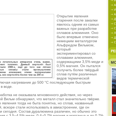
И
А
И
А
Открытие явления
Д
старения после закалки
С
явилось одним из самых
важных при разработке
С
сплавов алюминия. Оно
Л
было впервые отмечено
Д
немецким металлургом
С
Альфредом Вильмом,
который
РЕ
экспериментировал со
сплавами алюминия,
содержащими 3,5% меди и
МО
а летательных аппаратов очень важно,
номит топливо. Данный вертолёт был
0,5% магния. Он пытался
ачале 1980-х, ещё до того как лёгкие
получить более твёрдый
иевые сплавы стали промышленно
амена алюминия этими материалами
сплав путём различных
ь вес вертолёта более чем на 200 кг.
видов термической
ключая нагревание до 500 °С последующим быстрым
в воде.
аботка не оказывала мгновенного действия, но через
ей Вильм обнаружил, что металл стал значительно твёрже.
о явления тогда не быта понятна, но сплав, названный
 вскоре стали использовать в авиастроении, где он
и сегодня. Состав дуралюмина различен, но обычно это
ия с 3,5–4,5% меди, 0,4–0,7% магния и марганца и до 0,7%