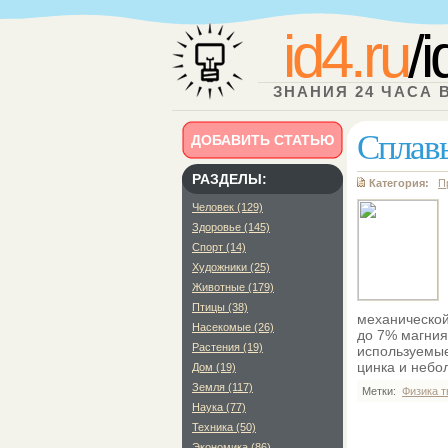
id4.ru
/
ЗНАНИЯ 24 ЧАСА 
Сплав
ДОБАВИТЬ СТАТЬЮ
РАЗДЕЛЫ:
Категория:
П
Человек (129)
Здоровье (145)
Спорт (14)
Художники (25)
Животные (179)
Птицы (38)
механической 
Насекомые (26)
до 7% магния
Растения (19)
используемые
цинка и небо
Дом (19)
Земля (117)
Метки:
Физика т
Наука (77)
Техника (50)
Экономика (86)