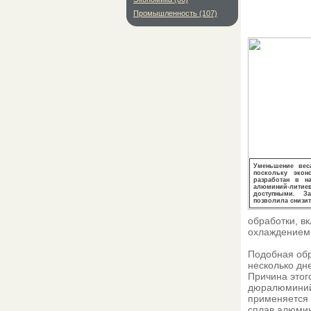
Промышленность (107)
Уменьшение вес
поскольку эко
разработан в н
алюминий-лит
доступными. З
позволила снизит
обработки, в
охлаждением 
Подобная обр
несколько дн
Причина этог
дюралюминий,
применяется 
сплав алюмин