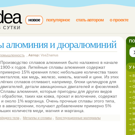
idea
новое
популярное
стать автором
о проекте
В СУТКИ
ы алюминия и дюралюминий
ПО
ромышленность
,
Автор:
VseZnamus
Производство сплавов алюминия было налажено в начале
1900-х годов. Литейные сплавы алюминия содержат
У 
примерно 15% кремния плюс небольшие количества таких
В
металлов, как медь, железо, никель, магний и цинк. Из этих
лёгких сплавов отливают, например, блоки цилиндров для
О
двигателей, детали авиационных двигателей и фюзеляжей.
О
Сплавы алюминия, которые пригодны для других видов
Л
обработки, таких как ковка, прокат и волочение, содержат
О
 и около 1% марганца. Очень прочные сплавы этого типа,
О
 в авиастроении, получают добавлением примерно 5%
М
льших количеств меди, магния и марганца.
М
вёрдого тела
,
Металлы и сплавы
,
Конструкционные материалы
Н
Р
Л