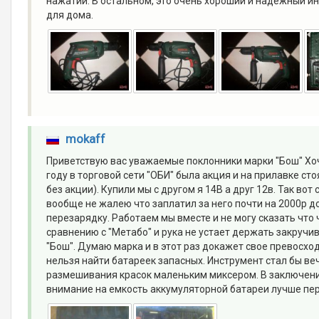
нажатии. В остальном, это очень хороший и надёжный и
для дома.
mokaff
Приветствую вас уважаемые поклонники марки "Бош" Хочу
году в торговой сети "ОБИ" была акция и на прилавке сто
без акции). Купили мы с другом я 14В а друг 12в. Так во
вообще не жалею что заплатил за него почти на 2000р до
перезарядку. Работаем мы вместе и не могу сказать что
сравнению с "Метабо" и рука не устает держать закручи
"Бош". Думаю марка и в этот раз докажет свое превосхо
нельзя найти батареек запасных. Инструмент стал бы ве
размешивания красок маленьким миксером. В заключении
внимание на емкость аккумуляторной батареи лучше пер