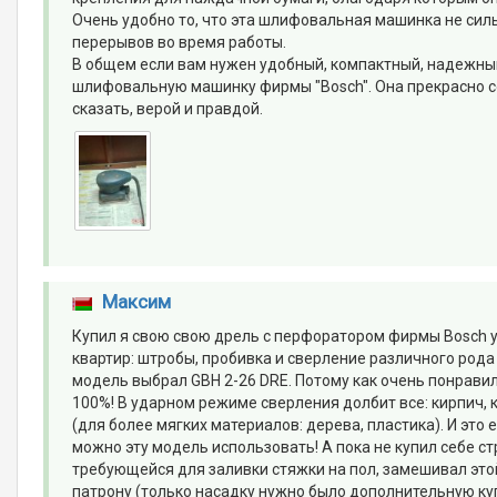
Очень удобно то, что эта шлифовальная машинка не сил
перерывов во время работы.
В общем если вам нужен удобный, компактный, надежны
шлифовальную машинку фирмы "Bosch". Она прекрасно соч
сказать, верой и правдой.
Максим
Купил я свою свою дрель с перфоратором фирмы Bosch уж
квартир: штробы, пробивка и сверление различного рода 
модель выбрал GBH 2-26 DRE. Потому как очень понравил
100%! В ударном режиме сверления долбит все: кирпич, 
(для более мягких материалов: дерева, пластика). И это
можно эту модель использовать! А пока не купил себе ст
требующейся для заливки стяжки на пол, замешивал эт
патрону (только насадку нужно было дополнительную купи