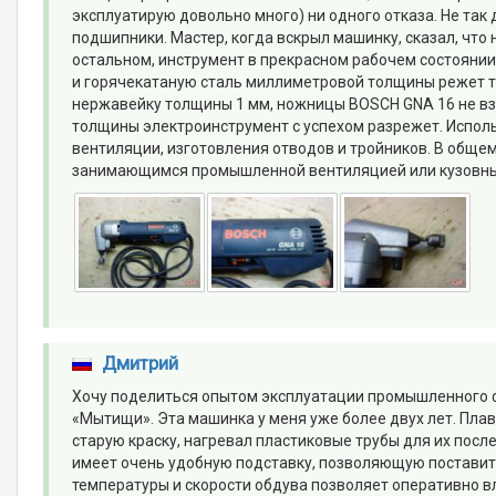
эксплуатирую довольно много) ни одного отказа. Не так 
подшипники. Мастер, когда вскрыл машинку, сказал, что н
остальном, инструмент в прекрасном рабочем состоянии
и горячекатаную сталь миллиметровой толщины режет то 
нержавейку толщины 1 мм, ножницы BOSСH GNA 16 не взял
толщины электроинструмент с успехом разрежет. Испол
вентиляции, изготовления отводов и тройников. В обще
занимающимся промышленной вентиляцией или кузовным
Дмитрий
Хочу поделиться опытом эксплуатации промышленного ф
«Мытищи». Эта машинка у меня уже более двух лет. Плав
старую краску, нагревал пластиковые трубы для их пос
имеет очень удобную подставку, позволяющую поставить 
температуры и скорости обдува позволяет оперативно вл