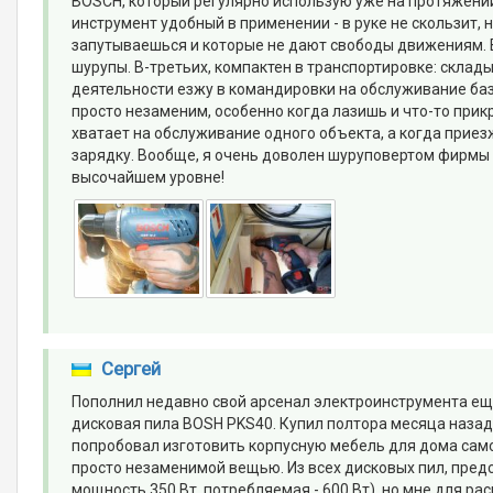
BOSCH, который регулярно использую уже на протяжении 
инструмент удобный в применении - в руке не скользит, 
запутываешься и которые не дают свободы движениям. 
шурупы. В-третьих, компактен в транспортировке: склады
деятельности езжу в командировки на обслуживание ба
просто незаменим, особенно когда лазишь и что-то прик
хватает на обслуживание одного объекта, а когда приез
зарядку. Вообще, я очень доволен шуруповертом фирмы 
высочайшем уровне!
Сергей
Пополнил недавно свой арсенал электроинструмента ещ
дисковая пила BOSH PKS40. Купил полтора месяца назад 
попробовал изготовить корпусную мебель для дома само
просто незаменимой вещью. Из всех дисковых пил, пред
мощность 350 Вт, потребляемая - 600 Вт), но мне для р