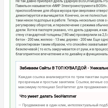
Не так давно приобрел дрель ударную BOSСH модель PS
Павильон называется «МИР Электроинструмента BOSH». 
приспособление для сбора мусора при сверловке отверст
демонтируется и вычищается. Конечно, он не полностью с
таки некое подспорье в работе. Теперь несколько слов о
регулировку оборотов, и переключение с режима обычно
дрели. Хотя в паспорте указано, что дрель ударная, и к
стену стандартной толщины (180 мм) просверлили за 2,
бетон - 200 мм; железо - 13 мм; дерево - 200 мм. Еще од
спроектирован таким образом, что спокойно захватывает
безключевой ( то есть закручивается от руки, и в проце
благоприятное впечатление и по дизайну и функционал
Забиваем Сайты В ТОП КУВАЛДОЙ - Уникаль
Каждая ссылка анализируется по трем пакетам оцен
прозрачным и простым занятием. Ссылки, вечные ссы
максимуму потенциал SeoHammer для продвижения в
Что умеет делать SeoHammer
— Продвижение в один клик, интеллектуальный подб