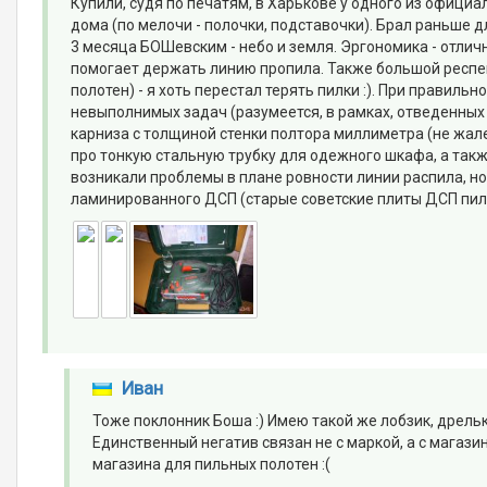
Купили, судя по печатям, в Харькове у одного из офици
дома (по мелочи - полочки, подставочки). Брал раньше д
3 месяца БОШевским - небо и земля. Эргономика - отлична
помогает держать линию пропила. Также большой респе
полотен) - я хоть перестал терять пилки :). При правил
невыполнимых задач (разумеется, в рамках, отведенных 
карниза с толщиной стенки полтора миллиметра (не жале
про тонкую стальную трубку для одежного шкафа, а так
возникали проблемы в плане ровности линии распила, но
ламинированного ДСП (старые советские плиты ДСП пил
Иван
Тоже поклонник Боша :) Имею такой же лобзик, дрельк
Единственный негатив связан не с маркой, а с магазин
магазина для пильных полотен :(