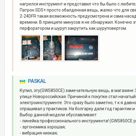
нагрелся инструмент и представил что бы было с любит
Патрон SDS+ просто обалденная вещь, жалко что для све
2-24DFR такая возможность предусмотрена и сама насадк
времени. В принципе минусов я не обнаружил. Конечно эт
перфоратором и шуруп закрутить как шуруповертом.
PASKAL
Купил, эту(GWS850CE) замечательную вещь, в магазине 
улице Новороссийская. Причиной к покупке стал начаты
электроинструменте. Это сразу было заметно, т к я давн
спрашивал у практиков. На болгарку дали год гарантии и 
Выбор данной модели обуславливает:
- линейка профессионального инструмента! (GWS850CE ра
- эргономика хорошая;
- вибрация низкая;