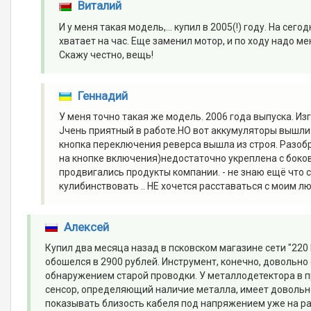
Виталий
И у меня такая модель,... купил в 2005(!) году. На се
хватает на час. Еще заменил мотор, и по ходу надо ме
Скажу честно, вещь!
Геннадий
У меня точно такая же модель. 2006 года выпуска. Изг
Jчень приятный в работе.НО вот аккумуляторы вышли и
кнопка переключения реверса вышла из строя. Разоб
на кнопке включения)недостаточно укреплена с боков
продвигались продукты компании. - не знаю ещё что с
кулибинствовать .. НЕ хочется расставаться с моим 
Алексей
Купил два месяца назад в псковском магазине сети "22
обошелся в 2900 рублей. Инструмент, конечно, довольно
обнаружением старой проводки. У металлодетектора в п
сенсор, определяющий наличие металла, имеет довольно
показывать близость кабеля под напряжением уже на ра