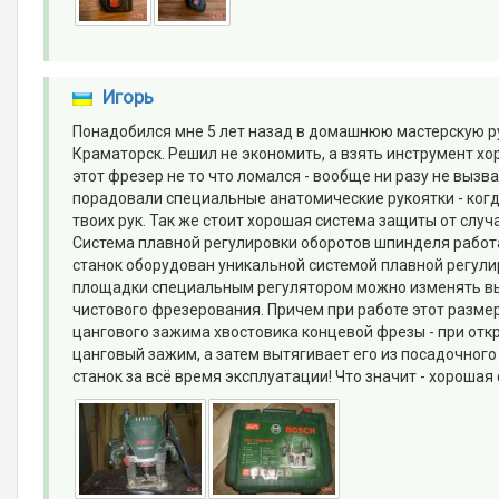
Игорь
Понадобился мне 5 лет назад в домашнюю мастерскую ру
Краматорск. Решил не экономить, а взять инструмент х
этот фрезер не то что ломался - вообще ни разу не вызв
порадовали специальные анатомические рукоятки - ког
твоих рук. Так же стоит хорошая система защиты от слу
Система плавной регулировки оборотов шпинделя работ
станок оборудован уникальной системой плавной регул
площадки специальным регулятором можно изменять выс
чистового фрезерования. Причем при работе этот размер
цангового зажима хвостовика концевой фрезы - при от
цанговый зажим, а затем вытягивает его из посадочного
станок за всё время эксплуатации! Что значит - хорошая