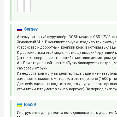
Sergey
Аккумуляторный шуруповёрт BOSH модели GSR 12V был к
Жуковский М. о. В комплект покупки входило три аккумуля
устройство и добротный, крепкий кейс, в который уклады
К достоинствам этой модели отношу высокий крутящий м
), а также сверление отверстий в металле диаметром до
А ). При отпущенной кнопке «Пуск» блокируется патрон,
саморезы от руки.
Из недостатков могу выделить, лишь один мне известны
заменяется вместе с мотором, а это недёшево (1600 р. по
Для себя сделал вывод: эта модель шуруповёрта эргоно
уточнить инструмент в синем корпусе). За период экспл
lola39
Инструменты для ремонта есть дешёвые, есть дорогие. М