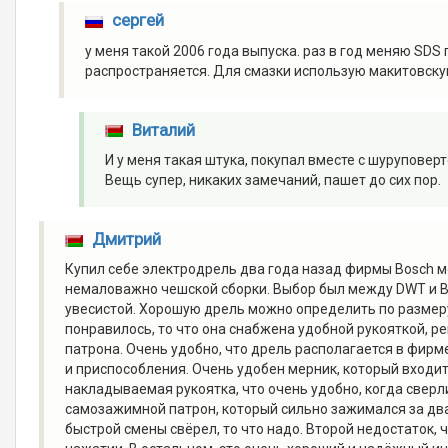
сергей
у меня такой 2006 года выпуска. раз в год меняю SDS 
распространяется. Для смазки использую макитовску
Виталий
И у меня такая штука, покупал вместе с шуруповерто
Вещь супер, никаких замечаний, пашет до сих пор.
Дмитрий
Купил себе электродрель два года назад фирмы Bosch м
немаловажно чешской сборки. Выбор был между DWT и Bo
увесистой. Хорошую дрель можно определить по размеру
понравилось, то что она снабжена удобной рукояткой, 
патрона. Очень удобно, что дрель располагается в фир
и приспособления. Очень удобен мерник, который входит
накладываемая рукоятка, что очень удобно, когда сверл
самозажимной патрон, который сильно зажимался за два
быстрой смены свёрел, то что надо. Второй недостаток, 