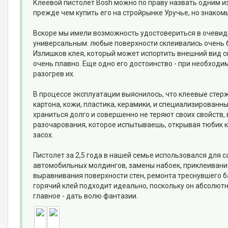
Клеевой пистолет Bosh можно по праву назвать одним из
прежде чем купить его на стройрынке Уручье, но знаком
Вскоре мы имели возможность удостовериться в очевид
универсальным: любые поверхности склеивались очень б
Излишков клея, который может испортить внешний вид с
очень плавно. Еще одно его достоинство - при необход
разогрев их.
В процессе эксплуатации выяснилось, что клеевые стер
картона, кожи, пластика, керамики, и специализированн
храниться долго и совершенно не теряют своих свойств,
разочарования, которое испытываешь, открывая тюбик к
засох.
Пистолет за 2,5 года в нашей семье использовался для
автомобильных молдингов, замены набоек, приклеивани
выравнивания поверхности стен, ремонта треснувшего б
горячий клей подходит идеально, поскольку он абсолют
главное - дать волю фантазии.