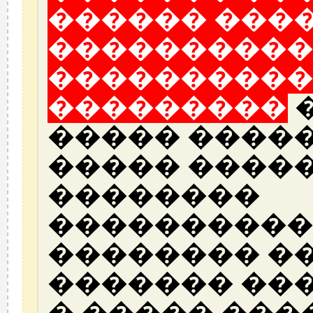
������ ���
����������
����������
���������
�
����� �����
����� ����
��������
����������
�������� ��
������� ��
� ����� ���