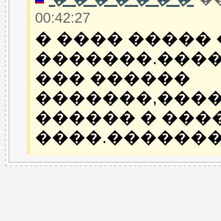
00:42:27
� ���� ����� 
�������.����
��� ������
�������,���
������ � ���
����.��������