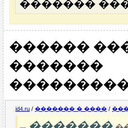
������� ��
������ ��
�������
���������
id4.ru
/
������� � ����
/
����
�������
��