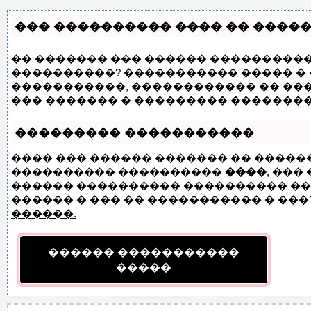
��� ���������� ���� �� �����
�� ������� ��� ������ ���������� 
����������? ����������� ����� � 
�����������, ������������ �� ��
��� ������� � ��������� ��������
��������� �����������
���� ��� ������ ������� �� �����
���������� ����������
����
, ���
������ ���������� ���������� ��� 
������ � ��� �� ����������� � ���1
������.
������ �����������
�����