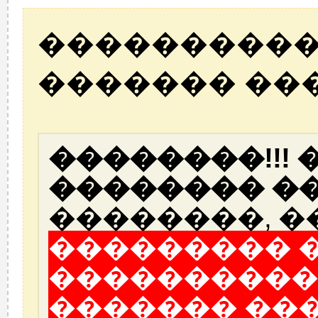
����������
������� ��
��������!!!
�������� ��
��������, �
��������� 
����������
������� ��