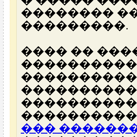
�������� �
���������.
���� �� ���
����������
����������
����������
����������
����������
��� ������