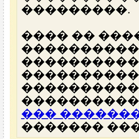
���������.
���� �� ���
����������
����������
����������
����������
����������
��� ������
������� ��