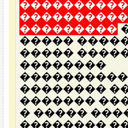
����������
����������
���������
�
����� �����
����� ����
��������
����������
�������� ��
������� ��
� ����� ���
�������� �