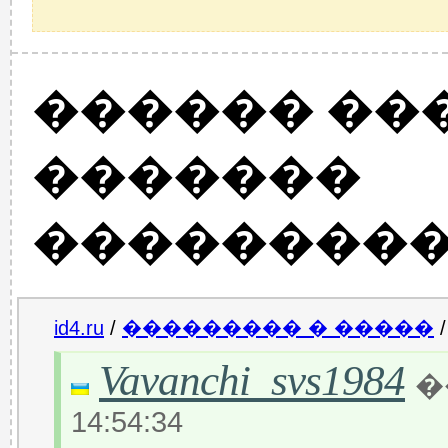
������ ��
�������
���������
id4.ru
/
��������� � �����
Vavanchi_svs1984
�
14:54:34