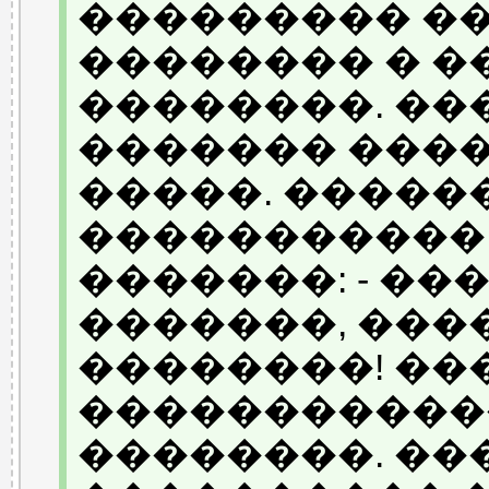
��������� ��
�������� � �
��������. ��
������� ���
�����. ������
�����������.
�������: - ��
�������, ���
��������! ��
�����������
��������. ��