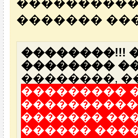
����������
������� ��
��������!!!
�������� ��
��������, �
��������� 
����������
������� ��
������ ���