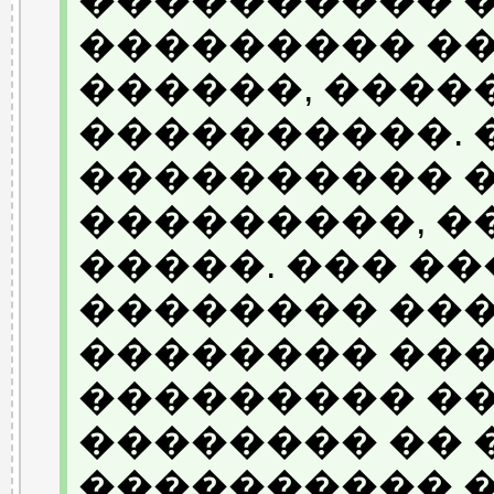
���������� �
��������� �
������, ����
����������.
���������� 
���������, �
�����. ��� �
�������� ��
�������� ���
��������� ��
�������� �� 
���������� 