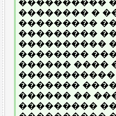
���������� �
�������� � �
��������� �
��������� ��
���������� 
�������� ����
������ ���� 
�����������
������� ����
������ �� ��
��������� �