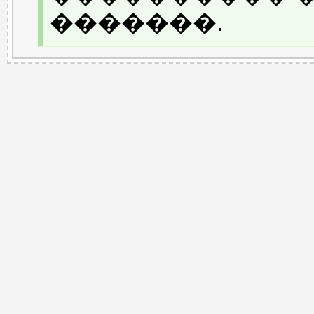
�������.