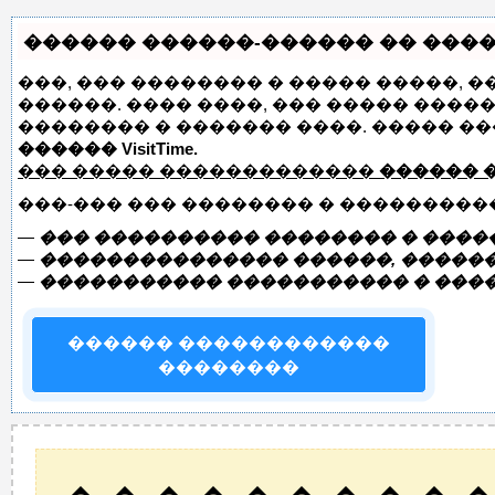
������ ������-������ �� �����
���, ��� �������� � ����� �����, 
������. ���� ����, ��� ����� ����
�������� � ������� ����. ����� �
������ VisitTime.
��� ����� �������������
������ 
���-��� ��� �������� � ���������
—
��� ���������� �������� � �����
—
��������������� ������, ������
—
����������� ����������� � ���
������ ������������
��������