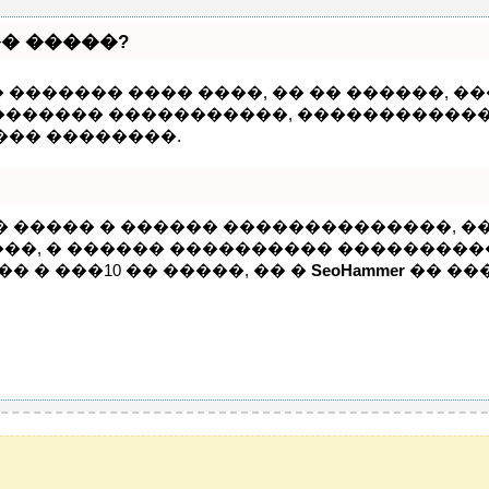
� �����?
 ������� ���� ����, �� �� ������, 
 �������� �����������, �����������
��� ��������.
�� ����� � ������ ��������������, 
�, � ������ ���������� ���������� 
� � ���10 �� �����, �� �
SeoHammer
�� ��