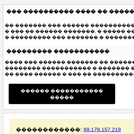
��� ���������� ���� �� �����
�� ������� ��� ������ ����������
� ��� �� ������ �������, � �����
� ��������� ��� ������� � ������
��������� �����������
���� ��� ������ ������� �� ����
�������� ����������� � ������� ��
�� ���� ������ � ��� �� ����������
������ �����������
�����
������������:
89.178.157.219