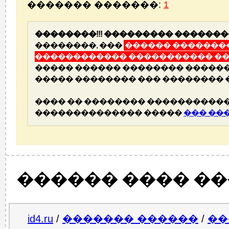
������� �������:
1
��������!!! ��������� �������
��������, ���
������ ��������
������������ ����������� ��
����� ������ �������� ������
����� �������� ��� �������� 
���� �� �������� �����������
�������������� �����
��� ��
������ ���� �
id4.ru
/
������� ������
/
��