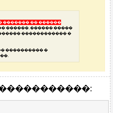
 ������� �� ������
�� ������. ������ �����
������ ������������ �
� ���������� �
��.
������������: