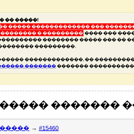
� �� �����!
� ����� ������������� ��� �������
�������� � ���������
���� ��� ���
��������� �������� ����� ��� �� �
�������� ���������.
����� �������������, �� ���������
������ �������
������� ����������
������ ������� 
�����
→
#15460