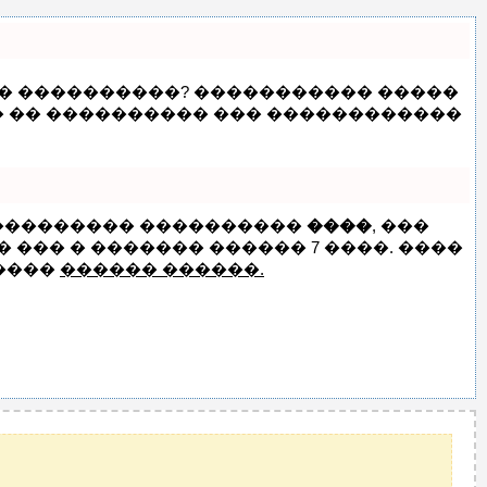
��� ����������? ����������� �����
� �� ���������� ��� ������������
���������� ����������
����
, ���
��� � ������� ������ 7 ����. ����
����
������ ������.