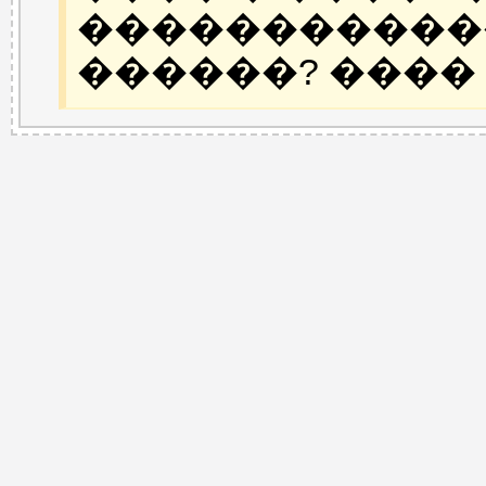
�����������
������? ����