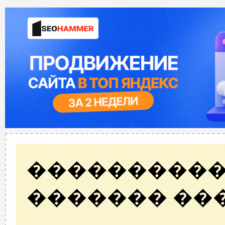
����������
������� ��