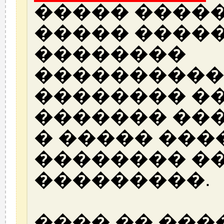
����� �����
����� ����
��������
����������
�������� ��
������� ��
� ����� ���
�������� �
���������.
���� �� ���