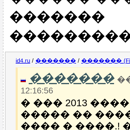
�������
���������
id4.ru
/
�������
/
������� (Fin
�������
��
12:16:56
� ��� 2013 ���
����� �� ����
���� � ����.!