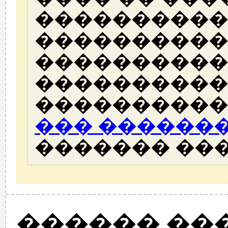
����������
����������
����������
����������
����������
��� ������
������� ��
������ ��