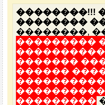
��������!!!
�������� ��
��������, �
��������� 
����������
������� ��
������ ���
����������
����������
���������
�