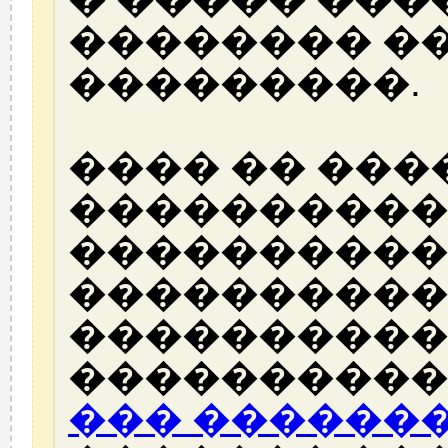
�������� �
���������.
���� �� ���
����������
����������
����������
����������
����������
��� ������