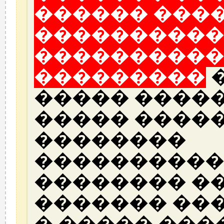
������ ���
����������
����������
���������
�
����� �����
����� ����
��������
����������
�������� ��
������� ��
� ����� ���