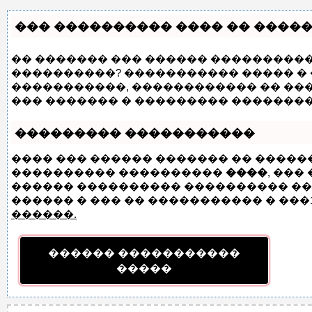
��� ���������� ���� �� �����
�� ������� ��� ������ ���������� 
����������? ����������� ����� � 
�����������, ������������ �� ��
��� ������� � ��������� ��������
��������� �����������
���� ��� ������ ������� �� �����
���������� ����������
����
, ���
������ ���������� ���������� ��� 
������ � ��� �� ����������� � ���1
������.
������ �����������
�����