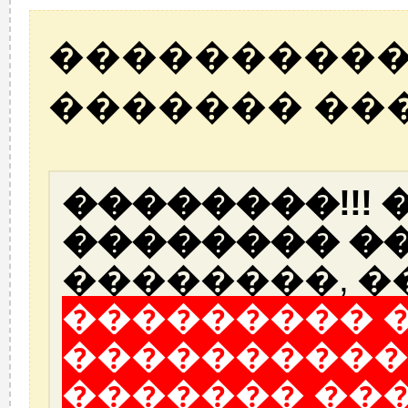
����������
������� ��
��������!!!
�������� ��
��������, �
��������� 
����������
������� ��