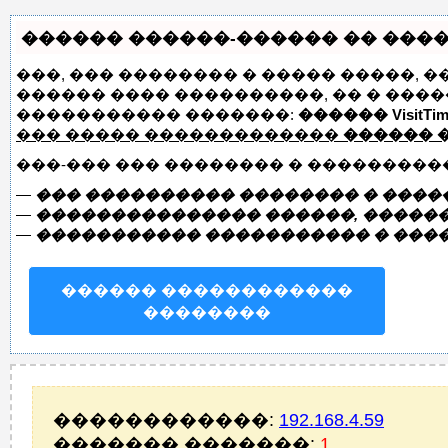
������ ������-������ �� �����
���, ��� �������� � ����� �����, 
������ ���� ����������, �� � ���
����������� �������:
������ VisitTim
��� ����� �������������
������ 
���-��� ��� �������� � ���������
—
��� ���������� �������� � �����
—
��������������� ������, ������
—
����������� ����������� � ���
������ ������������
��������
������������:
192.168.4.59
������� �������:
1