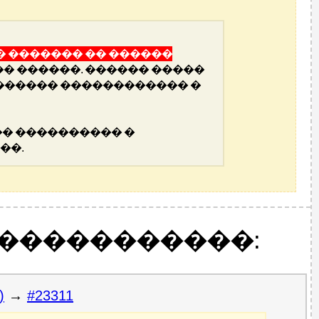
 ������� �� ������
�� ������. ������ �����
������ ������������ �
� ���������� �
��.
������������:
)
→
#23311