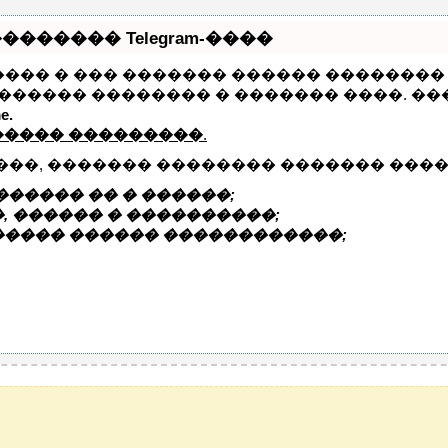
������ Telegram-����
����� � ��� ������� ������ �������� 
������� �������� � ������� ����. ��
e.
����� ���������
.
���, ������� �������� ������� ����
����� �� � ������;
, ������ � ����������;
����� ������ ������������;