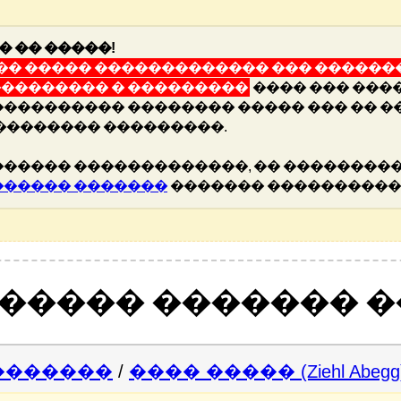
� �� �����!
� ����� ������������� ��� �������
�������� � ���������
���� ��� ���
��������� �������� ����� ��� �� �
�������� ���������.
����� �������������, �� ���������
������ �������
������� ����������
������ ������� 
�������
/
���� ����� (Ziehl Abegg