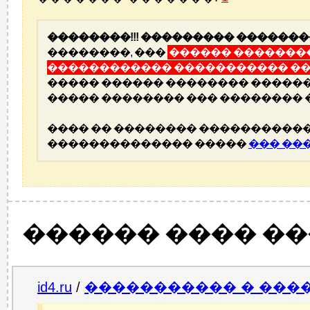
��������!!! ��������� �������
��������, ���
������ ��������
������������ ����������� ��
����� ������ �������� ������
����� �������� ��� �������� 
���� �� �������� �����������
�������������� �����
��� ��
������ ���� �
id4.ru
/
����������� � ���