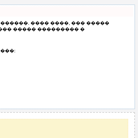
������. ���� ����, ��� �����
��� ����� ��������� �
���: