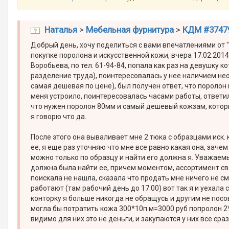
Наталья
>
Мебельная фурнитура
>
КДМ #3747
Добрый день, хочу поделиться с вами впечатлениями от 
покупке поролона и искусственной кожи, вчера 17.02.2014
Воробьева, по тел. 61-94-84, попала как раз на девушку к
разделение труда), поинтересовалась у нее наличием нео
самая дешевая по цене), был получен ответ, что поролон в
меня устроило, поинтересовалась часами работы, ответил
что нужен поролон 80мм и самый дешевый кожзам, который
я говорю что да.
После этого она вываливает мне 2 тюка с образцами иск.
ее, я еще раз уточняю что мне все равно какая она, зачем
можно только по образцу и найти его должна я. Уважаем
должна была найти ее, причем моментом, ассортимент сво
поискала не нашла, сказала что продать мне ничего не с
работают (там рабочий день до 17.00) вот так я и уехала с
конторку я больше никогда не обращусь и другим не посов
могла бы потратить кожа 300*10п.м=3000 руб попролон 2*
видимо для них это не деньги, и закупаются у них все сра