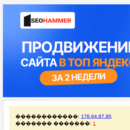
������������:
178.64.87.85
������� �������:
1