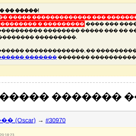
� �� �����!
� ����� ������������� ��� �������
�������� � ���������
���� ��� ���
��������� �������� ����� ��� �� �
�������� ���������.
����� �������������, �� ���������
������ �������
������� ����������
������ ������� 
� (Oscar)
→
#30970
0:18:23