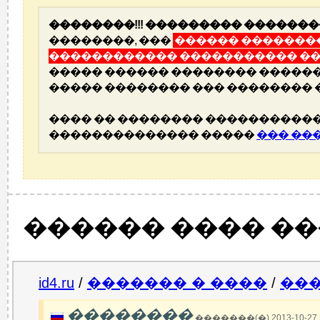
��������!!! ��������� �������
��������, ���
������ ��������
������������ ����������� ��
����� ������ �������� ������
����� �������� ��� �������� 
���� �� �������� �����������
�������������� �����
��� ��
������ ���� �
id4.ru
/
������� � ����
/
����
��������
�������(�) 2013-10-27 2