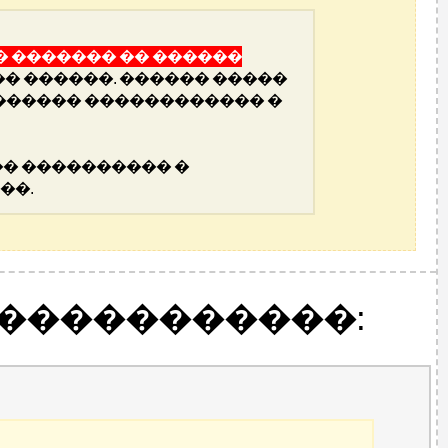
 ������� �� ������
�� ������. ������ �����
������ ������������ �
� ���������� �
��.
������������: