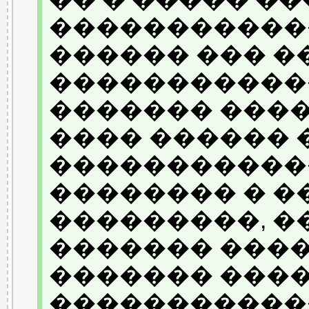
������������
������ ��� �
������������
������� ����
���� ������ 
������������
�������� � �
���������, �
������� ���
������� ���
�����������