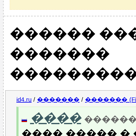
������ ��
�������
���������
id4.ru
/
�������
/
������� (Fin
����
�������(�
���� ����� � 