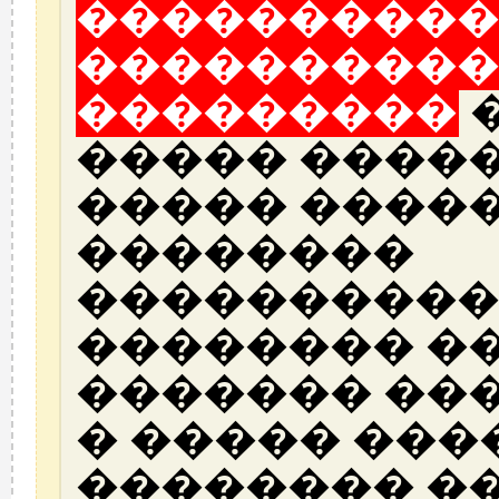
����������
����������
���������
�
����� �����
����� ����
��������
����������
�������� ��
������� ��
� ����� ���
�������� �