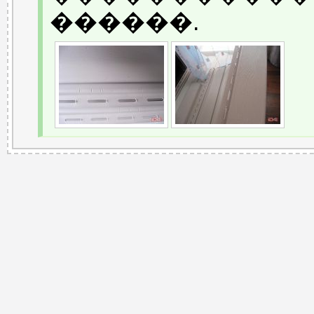
������.