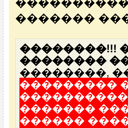
����������
������� ��
��������!!!
�������� ��
��������, �
��������� 
����������
������� ��
������ ���