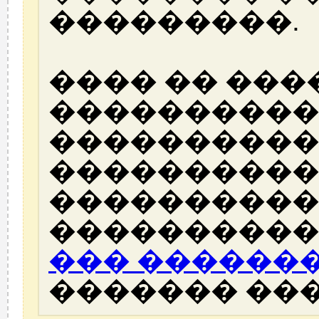
���������.
���� �� ���
����������
����������
����������
����������
����������
��� ������
������� ��