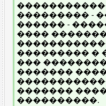
������������
��������� - ���
������ - ���
���� �������
������������
��������� � �
��� �������
������� ����
������������
������� ���
����������.