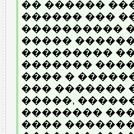
�� ������ ��
������ ��� �
���������� �
����� ������
��������� ��
������� ���
���� � ������
��� �������
�����, �����
�������� ���
���� �������