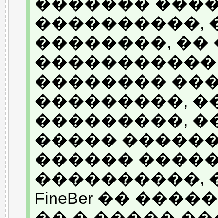
������� ����
����������, 
��������, ��
�����������
�������� ���
���������, �
���������, �
����� ������
������ �����
����������, 
FineBer �� ���
�� � ����� �