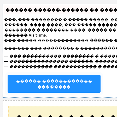
������ ������-������ �� �����
���, ��� �������� � ����� �����, 
������. ���� ����, ��� ����� ����
�������� � ������� ����. ����� �
������ VisitTime.
��� ����� �������������
������ 
���-��� ��� �������� � ���������
—
��� ���������� �������� � �����
—
��������������� ������, ������
—
����������� ����������� � ���
������ ������������
��������