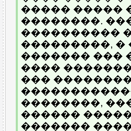
����� ����� 
��������. ��
���������� 
���������, �
������� ��� 
���� �������
��� ��������
�����������
��������, ��
������ ����
������� ���